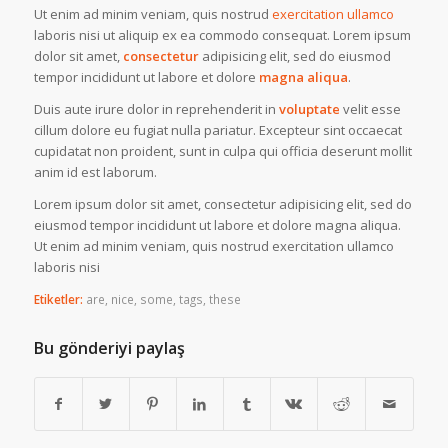
Ut enim ad minim veniam, quis nostrud
exercitation ullamco
laboris nisi ut aliquip ex ea commodo consequat. Lorem ipsum
dolor sit amet,
consectetur
adipisicing elit, sed do eiusmod
tempor incididunt ut labore et dolore
magna aliqua
.
Duis aute irure dolor in reprehenderit in
voluptate
velit esse
cillum dolore eu fugiat nulla pariatur. Excepteur sint occaecat
cupidatat non proident, sunt in culpa qui officia deserunt mollit
anim id est laborum.
Lorem ipsum dolor sit amet, consectetur adipisicing elit, sed do
eiusmod tempor incididunt ut labore et dolore magna aliqua.
Ut enim ad minim veniam, quis nostrud exercitation ullamco
laboris nisi
Etiketler:
are
,
nice
,
some
,
tags
,
these
Bu gönderiyi paylaş