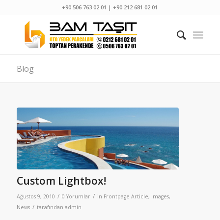
+90 506 763 02 01 | +90 212 681 02 01
Blog
Custom Lightbox!
/
/
Ağustos 9, 2010
0 Yorumlar
in
Frontpage Article
,
Images
,
/
News
tarafından
admin